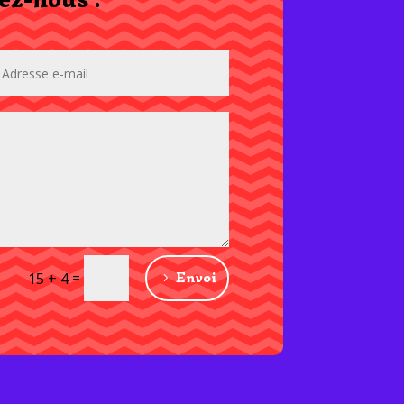
=
Envoi
15 + 4