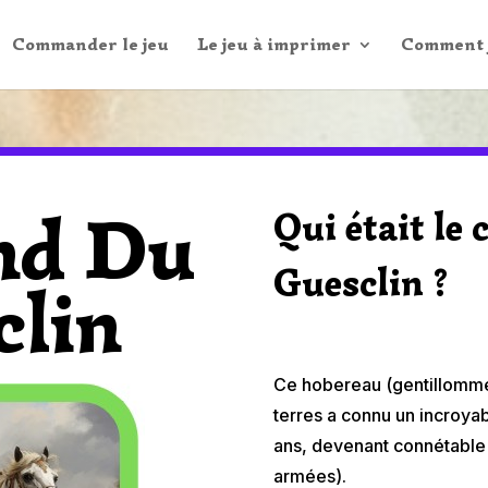
Commander le jeu
Le jeu à imprimer
Comment j
nd Du
Qui était le 
Guesclin ?
clin
Ce hobereau (gentillomme 
terres a connu un incroyab
ans, devenant connétable
armées).