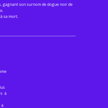
es, gagnant son surnom de dogue noir de
ns.
’à sa mort.
omme
lus
rs à
 à