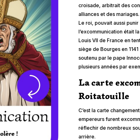
croisade, arbitrait des con
alliances et des mariage
Le roi, pouvait aussi puni
l’excommunication était la
Louis VII de France en ten
siège de Bourges en 1141 c
soutenu par le pape Innoc
plusieurs années par exe
La carte exco
Roitatouille
C’est la carte changement 
empereurs furent excommu
réflechir de nombreux so
arrière.