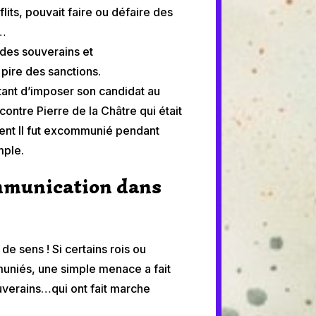
flits, pouvait faire ou défaire des
s…
r des souverains et
 pire des sanctions.
tant d’imposer son candidat au
ontre Pierre de la Châtre qui était
ent II fut excommunié pendant
mple.
mmunication dans
de sens ! Si certains rois ou
niés, une simple menace a fait
uverains…qui ont fait marche